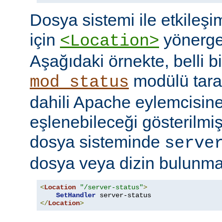
Dosya sistemi ile etkileş
için
yönerges
<Location>
Aşağıdaki örnekte, belli b
modülü tara
mod_status
dahili Apache eylemcisine
eşlenebileceği gösterilmişt
dosya sisteminde
serve
dosya veya dizin bulunması
<
Location
"/server-status"
>
SetHandler
</
Location
>