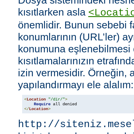
Dosya sistemindeki nesne
kısıtlarken asla
<Locati
önemlidir. Bunun sebebi fa
konumlarının (URL’ler) ay
konumuna eşlenebilmesi d
kısıtlamalarınızın etrafın
izin vermesidir. Örneğin, 
yapılandırmayı ele alalım:
<
Location
"/dir/"
>
Require
</
Location
>
http://siteniz.mese