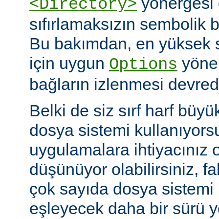
yönergesi 
<Directory>
sıfırlamaksızın sembolik ba
Bu bakımdan, en yüksek 
için uygun
yöner
Options
bağların izlenmesi devredış
Belki de siz sırf harf büyü
dosya sistemi kullanıyors
uygulamalara ihtiyacınız 
düşünüyor olabilirsiniz, fa
çok sayıda dosya sistem
eşleyecek daha bir sürü 