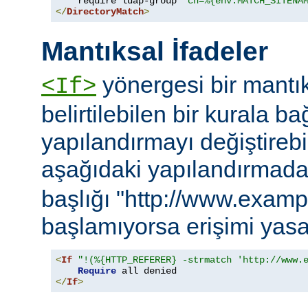
    require ldap-group 
"cn=%{env:MATCH_SITENA
</
DirectoryMatch
>
Mantıksal İfadeler
yönergesi bir mantık
<If>
belirtilebilen bir kurala ba
yapılandırmayı değiştirebil
aşağıdaki yapılandırmad
başlığı "http://www.examp
başlamıyorsa erişimi yasa
<
If
"!(%{HTTP_REFERER} -strmatch 'http://www.
Require
</
If
>