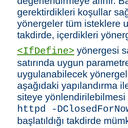
değerlendirmeye alınır. B
gerektirdikleri koşullar sa
yönergeler tüm isteklere u
takdirde, içerdikleri yönerg
yönergesi 
<IfDefine>
satırında uygun parametr
uygulanabilecek yönergeler
aşağıdaki yapılandırma ile
siteye yönlendirilebilmes
httpd -DClosedForNo
başlatıldığı takdirde müm