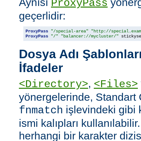
Aynısı
yönerge
ProxyPass
geçerlidir:
ProxyPass
"/special-area"
"http://special.exa
ProxyPass
"/"
"balancer://mycluster/"
 stickys
Dosya Adı Şablonları
İfadeler
,
<Directory>
<Files>
yönergelerinde, Standart
işlevindeki gibi
fnmatch
ismi kalıpları kullanılabilir
herhangi bir karakter dizis