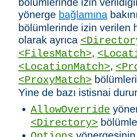
bölümlerinde izin verildiğ
yönerge
bağlamına
bakın
bölümlerinde izin verilen
olarak ayrıca
<Director
,
<FilesMatch>
<Locat
,
<LocationMatch>
<Pr
bölümlerin
<ProxyMatch>
Yine de bazı istisnai duru
yöner
AllowOverride
bölümler
<Directory>
yönergesini
Options