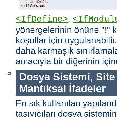
# iş görür.
</
IfVersion
>
,
<IfDefine>
<IfModul
yönergelerinin önüne "!"
koşullar için uygulanabilir
daha karmaşık sınırlamal
amacıyla bir diğerinin içind
Dosya Sistemi, Site
Mantıksal İfadeler
En sık kullanılan yapılan
taşıyıcıları dosya sistemi