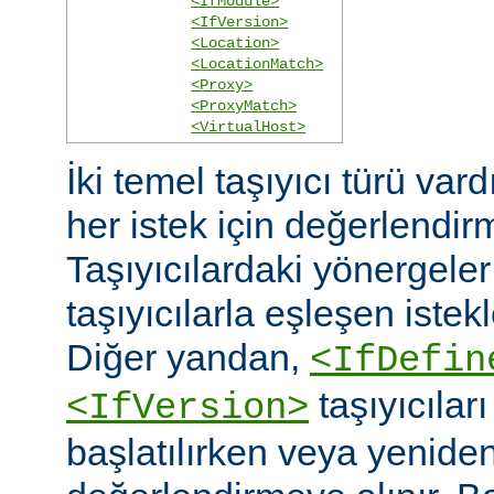
<IfModule>
<IfVersion>
<Location>
<LocationMatch>
<Proxy>
<ProxyMatch>
<VirtualHost>
İki temel taşıyıcı türü vard
her istek için değerlendirm
Taşıyıcılardaki yönergele
taşıyıcılarla eşleşen istekl
Diğer yandan,
<IfDefin
taşıyıcıla
<IfVersion>
başlatılırken veya yeniden