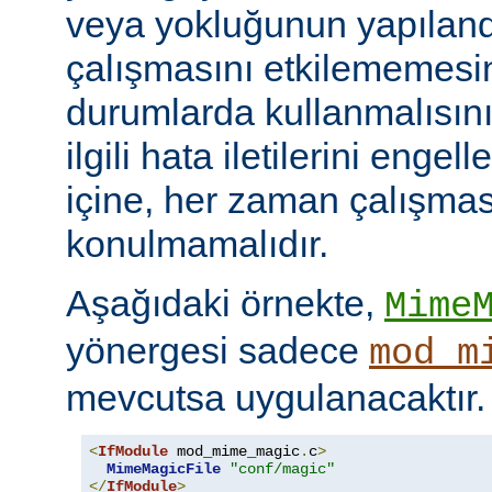
veya yokluğunun yapılan
çalışmasını etkilememesini
durumlarda kullanmalısını
ilgili hata iletilerini engel
içine, her zaman çalışmas
konulmamalıdır.
Aşağıdaki örnekte,
Mime
yönergesi sadece
mod_m
mevcutsa uygulanacaktır.
<
IfModule
 mod_mime_magic
.
c
>
MimeMagicFile
"conf/magic"
</
IfModule
>