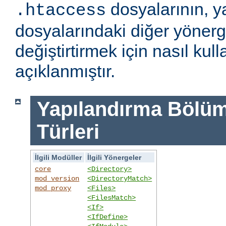
dosyalarının, y
.htaccess
dosyalarındaki diğer yönerge
değiştirtirmek için nasıl kull
açıklanmıştır.
Yapılandırma Bölümü
Türleri
İlgili Modüller
İlgili Yönergeler
core
<Directory>
mod_version
<DirectoryMatch>
mod_proxy
<Files>
<FilesMatch>
<If>
<IfDefine>