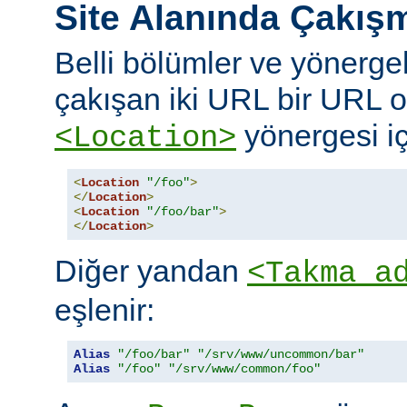
Site Alanında Çakış
Belli bölümler ve yönergel
çakışan iki URL bir URL ol
yönergesi iç
<Location>
<
Location
"/foo"
>
</
Location
>
<
Location
"/foo/bar"
>
</
Location
>
Diğer yandan
<Takma a
eşlenir:
Alias
"/foo/bar"
"/srv/www/uncommon/bar"
Alias
"/foo"
"/srv/www/common/foo"