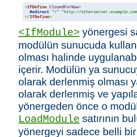
<
IfDefine
ClosedForNow
>
Redirect
"/"
"http://otherserver.example.co
</
IfDefine
>
yönergesi sa
<IfModule>
modülün sunucuda kullanı
olması halinde uygulanab
içerir. Modülün ya sunucuy
olarak derlenmiş olması 
olarak derlenmiş ve yapı
yönergeden önce o modüle 
satırının bu
LoadModule
yönergeyi sadece belli bi