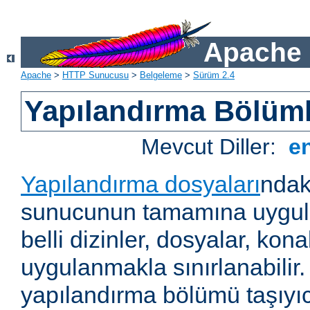
Apache 
Apache
>
HTTP Sunucusu
>
Belgeleme
>
Sürüm 2.4
Yapılandırma Bölüml
Mevcut Diller:
e
Yapılandırma dosyaları
ndak
sunucunun tamamına uygul
belli dizinler, dosyalar, ko
uygulanmakla sınırlanabilir
yapılandırma bölümü taşıyıc