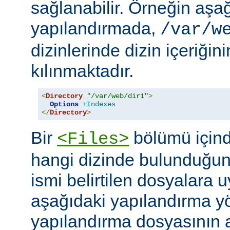
sağlanabilir. Örneğin aşa
yapılandırmada,
/var/w
dizinlerinde dizin içeriğin
kılınmaktadır.
<
Directory
"/var/web/dir1"
>
Options
+Indexes
</
Directory
>
Bir
bölümü içind
<Files>
hangi dizinde bulunduğun
ismi belirtilen dosyalara 
aşağıdaki yapılandırma y
yapılandırma dosyasının