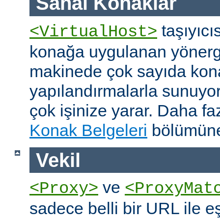
Sanal Konaklar
taşıyıcıs
<VirtualHost>
konağa uygulanan yönerge
makinede çok sayıda konağ
yapılandırmalarla sunuyor
çok işinize yarar. Daha faz
Konak Belgeleri
bölümüne
Vekil
ve
<Proxy>
<ProxyMat
sadece belli bir URL ile 