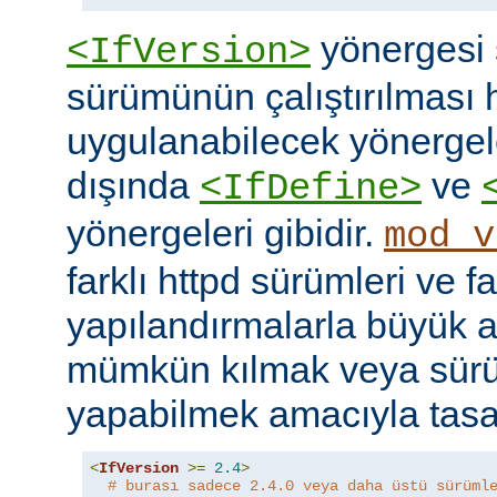
yönergesi 
<IfVersion>
sürümünün çalıştırılması 
uygulanabilecek yönergele
dışında
ve
<IfDefine>
yönergeleri gibidir.
mod_v
farklı httpd sürümleri ve fa
yapılandırmalarla büyük a
mümkün kılmak veya sür
yapabilmek amacıyla tasar
<
IfVersion
>=
2.4
>
# burası sadece 2.4.0 veya daha üstü sürüml