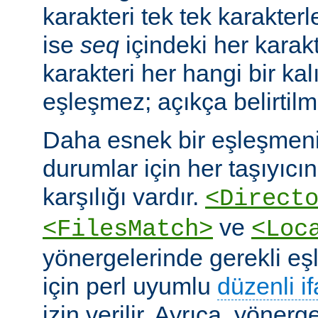
karakteri tek tek karakterle
ise
seq
içindeki her karakte
karakteri her hangi bir kalı
eşleşmez; açıkça belirtilm
Daha esnek bir eşleşmeni
durumlar için her taşıyıcın
karşılığı vardır.
<Direct
ve
<FilesMatch>
<Loc
yönergelerinde gerekli e
için perl uyumlu
düzenli i
izin verilir. Ayrıca, yöner