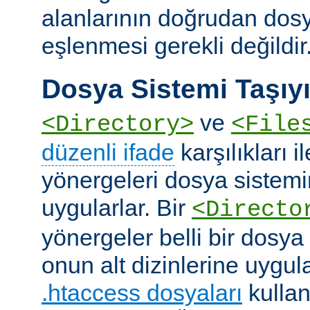
alanlarının doğrudan dos
eşlenmesi gerekli değildir
Dosya Sistemi Taşıyı
ve
<Directory>
<File
düzenli ifade
karşılıkları i
yönergeleri dosya sistemi
uygularlar. Bir
<Directo
yönergeler belli bir dosya
onun alt dizinlerine uygula
.htaccess dosyaları
kullan