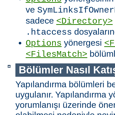
ve
SymLinksIfOwner
sadece
<Directory>
dosyalarınd
.htaccess
yönergesi
Options
<F
bölüml
<FilesMatch>
Bölümler Nasıl Katışt
Yapılandırma bölümleri bell
uygulanır. Yapılandırma y
yorumlanışı üzerinde önem
olabilmesi nedeniyle ney