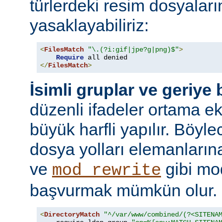
türlerdeki resim dosyaları
yasaklayabiliriz:
<
FilesMatch
"\.(?i:gif|jpe?g|png)$"
>
Require
</
FilesMatch
>
İsimli gruplar ve geriye
düzenli ifadeler ortama ekl
büyük harfli yapılır. Böyl
dosya yolları elemanları
ve
gibi mo
mod_rewrite
başvurmak mümkün olur.
<
DirectoryMatch
"^/var/www/combined/(?<SITENA