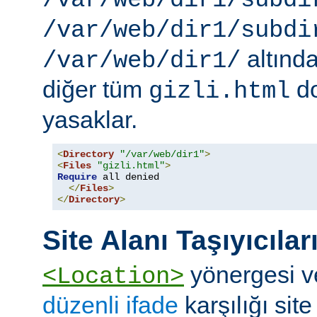
/var/web/dir1/subdi
/var/web/dir1/subdi
altınd
/var/web/dir1/
diğer tüm
do
gizli.html
yasaklar.
<
Directory
"/var/web/dir1"
>
<
Files
"gizli.html"
>
Require
 all denied

</
Files
>
</
Directory
>
Site Alanı Taşıyıcılar
yönergesi v
<Location>
düzenli ifade
karşılığı site