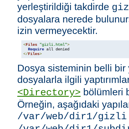
yerleştirildiği takdirde
giz
dosyalara nerede bulunur
izin vermeyecektir.
<
Files
"gizli.html"
>
Require
</
Files
>
Dosya sisteminin belli bir 
dosyalarla ilgili yaptırımla
bölümleri bi
<Directory>
Örneğin, aşağıdaki yapıl
/var/web/dir1/gizli