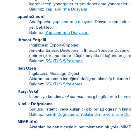
içerebileceği yönergeler erişim denetleme yönergeleri ile
Bakınız:
Yapılandırma Dosyaları
apache2.conf
Ana Apache
yapılandırma dosyası
. Dosya sistemindeki
yer belirtilebilir.
Bakınız:
Yapılandırma Dosyaları
İhracat Engelli
İngilizcesi: Export-Crippled
Amerika Birleşik Devletlerinin İhracat Yönetim Düzenleme
getiren şifre anahtarları küçük boyutlu olduğundan şifrele
Bakınız:
SSL/TLS Şifrelemesi
İleti Özeti
İngilizcesi: Message Digest
Aktarım sırasında içeriğinin değişme olasılığı bulunan bir
Bakınız:
SSL/TLS Şifrelemesi
Karşı Vekil
İstemciye kendini
asıl sunucu
imiş gibi gösteren bir
veki
Kimlik Doğrulama
Sunucu, istemci veya kullanıcı gibi bir ağ öğesinin kiml
Bakınız:
Kimlik Doğrulama, Yetkilendirme ve Erişim De
MIME türü
Aktarılan belgenin çeşidini betimlemenin bir yolu. MIME