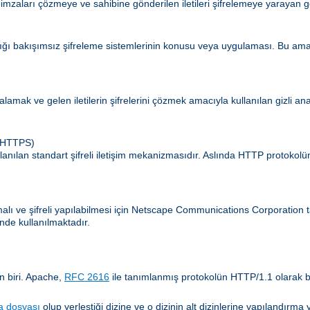
 imzaları çözmeye ve sahibine gönderilen iletileri şifrelemeye yarayan g
ldığı bakışımsız şifreleme sistemlerinin konusu veya uygulaması. Bu amaç
zalamak ve gelen iletilerin şifrelerini çözmek amacıyla kullanılan gizli an
 (HTTPS)
lanılan standart şifreli iletişim mekanizmasıdır. Aslında HTTP protokol
amalı ve şifreli yapılabilmesi için Netscape Communications Corporatio
nde kullanılmaktadır.
n biri. Apache,
RFC 2616
ile tanımlanmış protokolün HTTP/1.1 olarak b
a dosyası
olup yerleştiği dizine ve o dizinin alt dizinlerine yapılandır