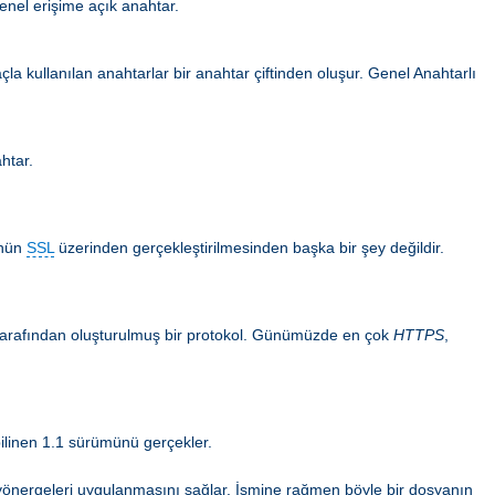
enel erişime açık anahtar.
la kullanılan anahtarlar bir anahtar çiftinden oluşur. Genel Anahtarlı
ahtar.
ünün
SSL
üzerinden gerçekleştirilmesinden başka bir şey değildir.
n tarafından oluşturulmuş bir protokol. Günümüzde en çok
HTTPS
,
ilinen 1.1 sürümünü gerçekler.
ma yönergeleri uygulanmasını sağlar. İsmine rağmen böyle bir dosyanın