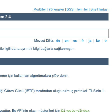
Modüller
|
Yönergeler
|
SSS
|
Terimler
|
Site Haritası
m 2.4
Mevcut Diller:
de
|
en
|
es
|
fr
|
ja
|
ko
|
tr
gili daha ayrıntılı bilgi bağlarla sağlanmıştır.
eme için kullanılan algoritmalara
şifre
denir.
sliği Görev Gücü (IETF) tarafından oluşturulmuş protokol. TLS’nin 1.
uttur. Bu API'nin olası müşterileri için
,
DirectoryIndex