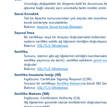
Uzunluğu değişebilen bir dizgenin belli bir durumuna ili
işlevine bağlı olarak) aynı uzunlukta farklı özetler üretir.
Sanal Konaklık
Tek bir Apache sunucusundan çok sayıda site sunulma
kendi isimleriyle sunulabilirler.
Bakınız:
Apache Sanal Konak Belgeleri
Sayısal İmza
Bir sertifikayı veya bir dosyayı doğrulamakta kullanılan ş
sadece
sertifika
sahibi ağ öğesinin kimliğini doğrulayaca
Bakınız:
SSL/TLS Şifrelemesi
Sertifika
Sunucu, istemci gibi ağ öğelerinin kimliğini kanıtlamakta 
sertifika yayıncısı da denir), sertifika sahibinin
genel an
doğrular.
Bakınız:
SSL/TLS Şifrelemesi
Sertifika İmzalama İsteği
(Sİİ)
İngilizcesi: Certificate Signing Request (CSR)
İmzasız bir sertifikayı
Sertifika Makamı
na kendi SM
Ser
Bakınız:
SSL/TLS Şifrelemesi
Sertifika Makamı
(SM)
İngilizcesi: Certification Authority (CA)
Ağ öğelerinin güvenilir olarak kimliklerinin doğrulanması 
imzayı sınayabilir.