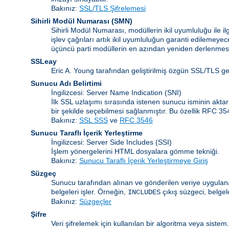
Bakınız:
SSL/TLS Şifrelemesi
Sihirli Modül Numarası
(
SMN
)
Sihirli Modül Numarası, modüllerin ikil uyumluluğu ile 
işlev çağrıları artık ikil uyumluluğun garanti edilemeye
üçüncü parti modüllerin en azından yeniden derlenmesi
SSLeay
Eric A. Young tarafından geliştirilmiş özgün SSL/TLS g
Sunucu Adı Belirtimi
İngilizcesi: Server Name Indication
(SNI)
İlk SSL uzlaşımı sırasında istenen sunucu isminin akta
bir şekilde seçebilmesi sağlanmıştır. Bu özellik RFC 3
Bakınız:
SSL SSS
ve
RFC 3546
Sunucu Taraflı İçerik Yerleştirme
İngilizcesi: Server Side Includes
(SSI)
İşlem yönergelerini HTML dosyalara gömme tekniği.
Bakınız:
Sunucu Taraflı İçerik Yerleştirmeye Giriş
Süzgeç
Sunucu tarafından alınan ve gönderilen veriye uygulanan
belgeleri işler. Örneğin,
çıkış süzgeci, belgel
INCLUDES
Bakınız:
Süzgeçler
Şifre
Veri şifrelemek için kullanılan bir algoritma veya siste