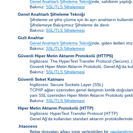
Genel Anahtarlı Şifreleme Tekniği
nde, sahibinin yaptığı
Bakınız:
SSL/TLS Şifrelemesi
Genel Anahtarlı Şifreleme Tekniği
Şifreleme ve şifre çözme için iki ayrı anahtarın kullanı
Şifrelemeye Bakışımsız Şifreleme de denir.
Bakınız:
SSL/TLS Şifrelemesi
Gizli Anahtar
Genel Anahtarlı Şifreleme Tekniği
nde, giden iletileri im
Bakınız:
SSL/TLS Şifrelemesi
Güvenli Hiper Metin Aktarım Protokolü (HTTPS)
İngilizcesi: The HyperText Transfer Protocol (Secure),
Güvenli Hiper Metin Aktarım Protokolü, Genel Ağ’da kul
Bakınız:
SSL/TLS Şifrelemesi
Güvenli Soket Katmanı
İngilizcesi: Secure Sockets Layer
(SSL)
TCP/IP ağları üzerinden genel iletişimin kimlik doğrul
yani SSL üzerinden Hiper Metin Aktarım Protokolü şekli
Bakınız:
SSL/TLS Şifrelemesi
Hiper Metin Aktarım Protokolü
(HTTP)
İngilizcesi: HyperText Transfer Protocol (HTTP)
Genel Ağ’da kullanılan standart aktarım protokollerinde
.htaccess
Belge dosyaları ağacı içine yerleştirilen bir
yapılandırm