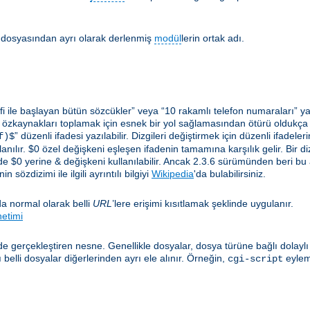
lir dosyasından ayrı olarak derlenmiş
modül
lerin ortak adı.
i ile başlayan bütün sözcükler” veya “10 rakamlı telefon numaraları” ya 
 özkaynakları toplamak için esnek bir yol sağlamasından ötürü oldukça yar
” düzenli ifadesi yazılabilir. Dizgileri değiştirmek için düzenli ifadel
f)$
anılır. $0 özel değişkeni eşleşen ifadenin tamamına karşılık gelir. Bir diz
e $0 yerine & değişkeni kullanılabilir. Ancak 2.3.6 sürümünden beri bu
 sözdizimi ile ilgili ayrıntılı bilgiyi
Wikipedia
'da bulabilirsiniz.
a normal olarak belli
URL
’lere erişimi kısıtlamak şeklinde uygulanır.
netimi
e gerçekleştiren nesne. Genellikle dosyalar, dosya türüne bağlı dolayl
elli dosyalar diğerlerinden ayrı ele alınır. Örneğin,
eylem
cgi-script