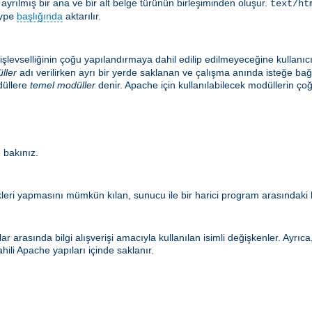
le ayrılmış bir ana ve bir alt belge türünün birleşiminden oluşur.
text/ht
başlığında
aktarılır.
ype
şlevselliğinin çoğu yapılandırmaya dahil edilip edilmeyeceğine kullanıc
ller
adı verilirken ayrı bir yerde saklanan ve çalışma anında isteğe ba
düllere
temel modüller
denir. Apache için kullanılabilecek modüllerin
 bakınız.
eri yapmasını mümkün kılan, sunucu ile bir harici program arasındaki b
r arasında bilgi alışverişi amacıyla kullanılan isimli değişkenler. Ayrı
hili Apache yapıları içinde saklanır.