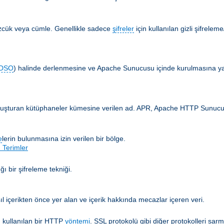
özcük veya cümle. Genellikle sadece
şifreler
için kullanılan gizli şifrelem
DSO
) halinde derlenmesine ve Apache Sunucusu içinde kurulmasına yar
 oluşturan kütüphaneler kümesine verilen ad. APR, Apache HTTP Sunucusun
e
lerin bulunmasına izin verilen bir bölge.
 Terimler
ğı bir şifreleme tekniği.
ıl içerikten önce yer alan ve içerik hakkında mecazlar içeren veri.
 kullanılan bir HTTP
yöntemi
. SSL protokolü gibi diğer protokolleri sarm