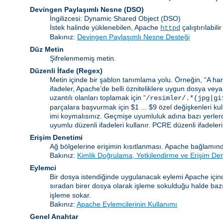
Devingen Paylaşımlı Nesne
(DSO)
İngilizcesi: Dynamic Shared Object (DSO)
İstek halinde yüklenebilen, Apache
çalıştırılabi
httpd
Bakınız:
Devingen Paylaşımlı Nesne Desteği
Düz Metin
Şifrelenmemiş metin.
Düzenli İfade
(Regex)
Metin içinde bir şablon tanımlama yolu. Örneğin, “A harf
ifadeler, Apache’de belli özniteliklere uygun dosya veya
uzantılı olanları toplamak için “
/resimler/.*(jpg|gi
parçalara başvurmak için $1 ... $9 özel değişkenleri kull
imi koymalısınız. Geçmişe uyumluluk adına bazı yerlerd
uyumlu düzenli ifadeleri kullanır. PCRE düzenli ifadelerinin
Erişim Denetimi
Ağ bölgelerine erişimin kısıtlanması. Apache bağlamınd
Bakınız:
Kimlik Doğrulama, Yetkilendirme ve Erişim De
Eylemci
Bir dosya istendiğinde uygulanacak eylemi Apache içind
sıradan birer dosya olarak işleme sokulduğu halde bazı b
işleme sokar.
Bakınız:
Apache Eylemcilerinin Kullanımı
Genel Anahtar