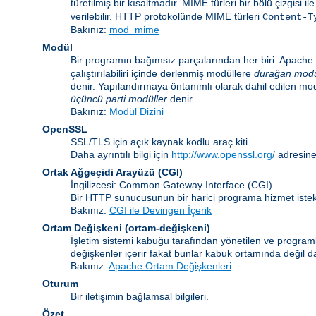
türetilmiş bir kısaltmadır. MIME türleri bir bölü çizgisi i
verilebilir. HTTP protokolünde MIME türleri
Content-T
Bakınız:
mod_mime
Modül
Bir programın bağımsız parçalarından her biri. Apache i
çalıştırılabiliri içinde derlenmiş modüllere
durağan modü
denir. Yapılandırmaya öntanımlı olarak dahil edilen mo
üçüncü parti modüller
denir.
Bakınız:
Modül Dizini
OpenSSL
SSL/TLS için açık kaynak kodlu araç kiti.
Daha ayrıntılı bilgi için
http://www.openssl.org/
adresine
Ortak Ağgeçidi Arayüzü
(CGI)
İngilizcesi: Common Gateway Interface (CGI)
Bir HTTP sunucusunun bir harici programa hizmet istekl
Bakınız:
CGI ile Devingen İçerik
Ortam Değişkeni
(ortam-değişkeni)
İşletim sistemi kabuğu tarafından yönetilen ve programla
değişkenler içerir fakat bunlar kabuk ortamında değil da
Bakınız:
Apache Ortam Değişkenleri
Oturum
Bir iletişimin bağlamsal bilgileri.
Özet