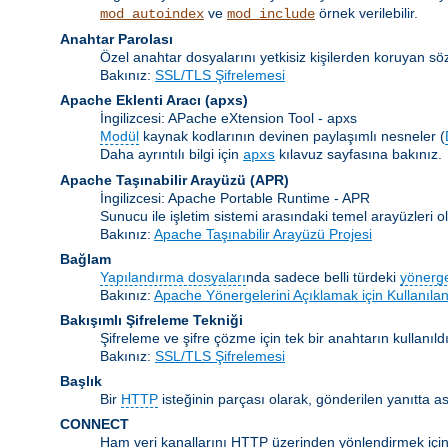
ve
örnek verilebilir.
mod_autoindex
mod_include
Anahtar Parolası
Özel anahtar dosyalarını yetkisiz kişilerden koruyan s
Bakınız:
SSL/TLS Şifrelemesi
Apache Eklenti Aracı
(apxs)
İngilizcesi: APache eXtension Tool - apxs
Modül
kaynak kodlarının devinen paylaşımlı nesneler (
Daha ayrıntılı bilgi için
kılavuz sayfasına bakınız.
apxs
Apache Taşınabilir Arayüzü
(APR)
İngilizcesi: Apache Portable Runtime - APR
Sunucu ile işletim sistemi arasındaki temel arayüzleri
Bakınız:
Apache Taşınabilir Arayüzü Projesi
Bağlam
Yapılandırma dosyaları
nda sadece belli türdeki
yönerg
Bakınız:
Apache Yönergelerini Açıklamak için Kullanılan
Bakışımlı Şifreleme Tekniği
Şifreleme ve şifre çözme için tek bir anahtarın kullanıldı
Bakınız:
SSL/TLS Şifrelemesi
Başlık
Bir
HTTP
isteğinin parçası olarak, gönderilen yanıtta as
CONNECT
Ham veri kanallarını HTTP üzerinden yönlendirmek için