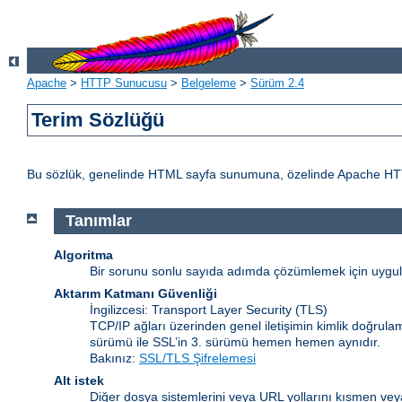
Apache
>
HTTP Sunucusu
>
Belgeleme
>
Sürüm 2.4
Terim Sözlüğü
Bu sözlük, genelinde HTML sayfa sunumuna, özelinde Apache HTTP Sun
Tanımlar
Algoritma
Bir sorunu sonlu sayıda adımda çözümlemek için uygulan
Aktarım Katmanı Güvenliği
İngilizcesi: Transport Layer Security
(TLS)
TCP/IP ağları üzerinden genel iletişimin kimlik doğrulam
sürümü ile SSL’in 3. sürümü hemen hemen aynıdır.
Bakınız:
SSL/TLS Şifrelemesi
Alt istek
Diğer dosya sistemlerini veya URL yollarını kısmen veya