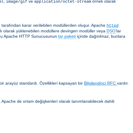
,
ve
örnek olarak
ml
image/gif
application/octet-stream
ı tarafından karar verilebilen modüllerden oluşur. Apache
httpd
ğlı olarak yüklenebilen modüllere
devingen modüller
veya
DSO
’lar
 çoğu Apache HTTP Sunucusunun
tar paketi
içinde dağıtılmaz; bunlara
ir arayüz standardı. Özellikleri kapsayan bir
Bilgilendirici RFC
vardır.
ca, Apache de ortam değişkenleri olarak tanımlanabilecek dahili