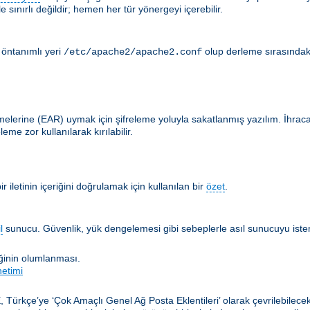
 sınırlı değildir; hemen her tür yönergeyi içerebilir.
 öntanımlı yeri
olup derleme sırasındak
/etc/apache2/apache2.conf
lerine (EAR) uymak için şifreleme yoluyla sakatlanmış yazılım. İhracat en
me zor kullanılarak kırılabilir.
 iletinin içeriğini doğrulamak için kullanılan bir
özet
.
l
sunucu. Güvenlik, yük dengelemesi gibi sebeplerle asıl sunucuyu istemc
iğinin olumlanması.
netimi
, Türkçe’ye ‘Çok Amaçlı Genel Ağ Posta Eklentileri’ olarak çevrilebilec