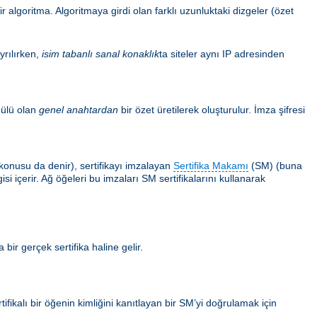
 algoritma. Algoritmaya girdi olan farklı uzunluktaki dizgeler (özet
yrılırken,
isim tabanlı sanal konaklık
ta siteler aynı IP adresinden
ülü olan
genel anahtardan
bir özet üretilerek oluşturulur. İmza şifresi
ın konusu da denir), sertifikayı imzalayan
Sertifika Makamı
(SM) (buna
i içerir. Ağ öğeleri bu imzaları SM sertifikalarını kullanarak
 bir gerçek sertifika haline gelir.
tifikalı bir öğenin kimliğini kanıtlayan bir SM’yi doğrulamak için