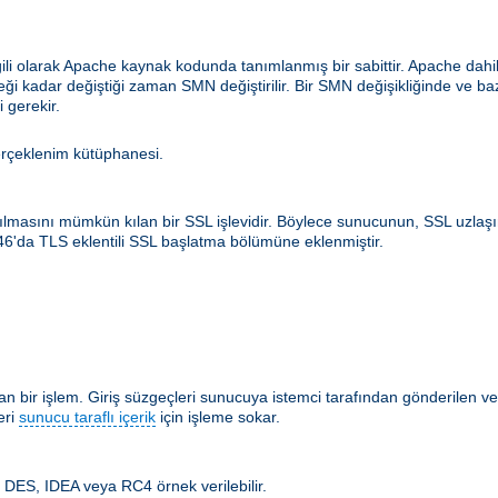
ilgili olarak Apache kaynak kodunda tanımlanmış bir sabittir. Apache d
ceği kadar değiştiği zaman SMN değiştirilir. Bir SMN değişikliğinde ve b
 gerekir.
erçeklenim kütüphanesi.
rılmasını mümkün kılan bir SSL işlevidir. Böylece sunucunun, SSL uzlaş
546'da TLS eklentili SSL başlatma bölümüne eklenmiştir.
 bir işlem. Giriş süzgeçleri sunucuya istemci tarafından gönderilen ver
eri
sunucu taraflı içerik
için işleme sokar.
m. DES, IDEA veya RC4 örnek verilebilir.