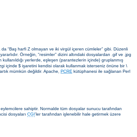
da “Baş harfi Z olmayan ve iki virgül içeren cümleler” gibi. Düzenli
arlıdır. Örneğin, “resimler” dizini altındaki dosyalardan .gif ve .jpg
erin kullanıldığı yerlerde, eşleşen (parantezlerin içinde) gruplanmış
gi içinde $ işaretini kendisi olarak kullanmak isterseniz önüne bir \
 artık mümkün değildir. Apache,
PCRE
kütüphanesi ile sağlanan Perl
ı eylemcilere sahiptir. Normalde tüm dosyalar sunucu tarafından
cisi dosyaları
CGI
’ler tarafından işlenebilir hale getirmek üzere