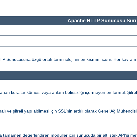
Apache HTTP Sunucusu Sürü
ucusuna özgü ortak terminolojinin bir kısmını içerir. Her kavram ile il
an kurallar kümesi veya anlam belirsizliği içermeyen bir formül. Şifrel
alı ve şifreli yapılabilmesi için SSL’nin ardılı olarak Genel Ağ Mühendi
 tamamen değerlendiren modüller için sunucuda bir alt istek API'si mevc