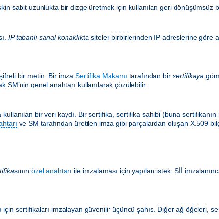
şkin sabit uzunlukta bir dizge üretmek için kullanılan geri dönüşümsüz bir
sı.
IP tabanlı sanal konaklık
ta siteler birbirlerinden IP adreslerine göre a
ifreli bir metin. Bir imza
Sertifika Makamı
tarafından bir
sertifikaya
göm
k SM’nin genel anahtarı kullanılarak çözülebilir.
kullanılan bir veri kaydı. Bir sertifika, sertifika sahibi (buna sertifikan
ahtarı
ve SM tarafından üretilen imza gibi parçalardan oluşan X.509 bilgis
tifika
sının
özel anahtar
ı ile imzalaması için yapılan istek. Sİİ imzalanınca
için sertifikaları imzalayan güvenilir üçüncü şahıs. Diğer ağ öğeleri, ser