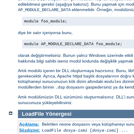
edilebilmesi gerekir (aşağıya bakınız). Bunu yapmak için mo
eklenmelidir. Örneğin, modülünü
AP_MODULE_DECLARE_DATA
module foo_module;
diye bir satır içeriyorsa bunu,
module AP_MODULE_DECLARE_DATA foo_module;
olarak değiştirmelisiniz. Bunun yalnız Windows üzerinde etkil
hakkında bilgi sahibi iseniz modül kodunda değişiklik yapmak 
Artık modülü içeren bir DLL oluşturmaya hazırsınız. Bunu, libht
gerekecektir. Ayrıca, Apache httpd başlık dosyalarının doğru
kütüphaneyi sunucunuzun kök dizini altındaki
dizini
modules
modüllerden birinin
dosyasını gaspedersiniz ya da ken
.dsp
Artık modülünüzün DLL sürümünü oluşturmalısınız. DLL’i sun
sunucunuza yükleyebilirsiniz.
LoadFile
Yönergesi
Açıklama:
Belirtilen nesne dosyasını veya kütüphaneyi sunucu 
Sözdizimi:
LoadFile
dosya-ismi
[
dosya-ismi
] ...