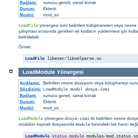
Bağlam:
sunucu geneli, sanal konak
Durum:
Eklenti
Modül:
mod_so
yönergesi ismi belirtilen kütüphaneleri veya nesne d
LoadFile
çalışması sırasında gereken ek kodların yüklenmesi için kullan
belirtilebilir.
Örnek:
LoadFile
 libexec
/
libxmlparse
.
so
LoadModule
Yönergesi
Açıklama:
Belirtilen nesne dosyasını veya kütüphaneyi sunucu 
Sözdizimi:
LoadModule
modül dosya-ismi
Bağlam:
sunucu geneli, sanal konak
Durum:
Eklenti
Modül:
mod_so
yönergesi
ile belirtilen nesne dosya
LoadModule
dosya-ismi
modülün kaynak dosyasında
türündeki tek harici değ
module
LoadModule
status_module
 modules
/
mod_status
.
s