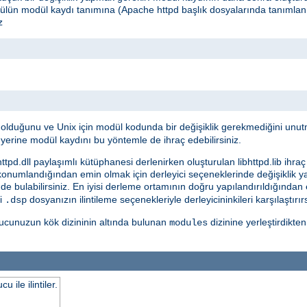
dülün modül kaydı tanımına (Apache httpd başlık dosyalarında tanımlan
z
i olduğunu ve Unix için modül kodunda bir değişiklik gerekmediğini unut
yerine modül kaydını bu yöntemle de ihraç edebilirsiniz.
tpd.dll paylaşımlı kütüphanesi derlenirken oluşturulan libhttpd.lib ihraç 
 konumlandığından emin olmak için derleyici seçeneklerinde değişiklik y
nde bulabilirsiniz. En iyisi derleme ortamının doğru yapılandırıldığında
di
dosyanızın ilintileme seçenekleriyle derleyicininkileri karşılaştırır
.dsp
ucunuzun kök dizininin altında bulunan
dizinine yerleştirdikte
modules
ile ilintiler.