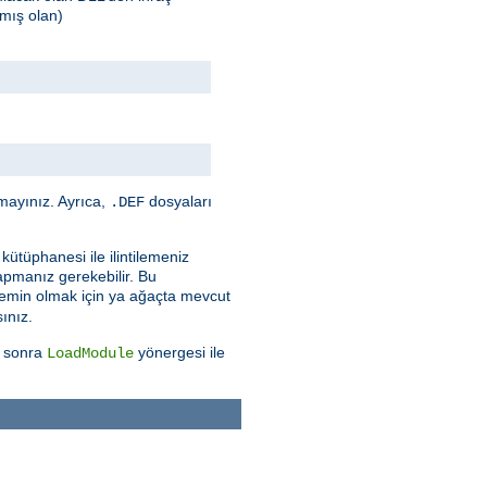
mış olan)
mayınız. Ayrıca,
dosyaları
.DEF
kütüphanesi ile ilintilemeniz
apmanız gerekebilir. Bu
n emin olmak için ya ağaçta mevcut
sınız.
n sonra
yönergesi ile
LoadModule