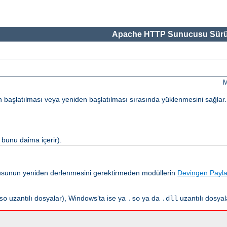
Apache HTTP Sunucusu Sürü
M
un başlatılması veya yeniden başlatılması sırasında yüklenmesini sağlar.
bunu daima içerir).
usunun yeniden derlenmesini gerektirmeden modüllerin
Devingen Payla
uzantılı dosyalar), Windows’ta ise ya
ya da
uzantılı dosyal
so
.so
.dll