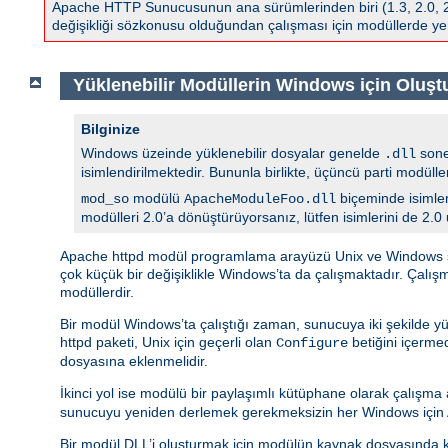
Apache HTTP Sunucusunun ana sürümlerinden biri (1.3, 2.0, 2.2,
değişikliği sözkonusu olduğundan çalışması için modüllerde yen
Yüklenebilir Modüllerin Windows için Oluşt
Bilginize
Windows üzeinde yüklenebilir dosyalar genelde
sonek
.dll
isimlendirilmektedir. Bununla birlikte, üçüncü parti modüll
modülü
biçeminde isimlen
mod_so
ApacheModuleFoo.dll
modülleri 2.0’a dönüştürüyorsanız, lütfen isimlerini de 2.0
Apache httpd modül programlama arayüzü Unix ve Windows sür
çok küçük bir değişiklikle Windows’ta da çalışmaktadır. Çalı
modüllerdir.
Bir modül Windows’ta çalıştığı zaman, sunucuya iki şekilde yü
httpd paketi, Unix için geçerli olan
betiğini içerm
Configure
dosyasına eklenmelidir.
İkinci yol ise modülü bir paylaşımlı kütüphane olarak çalışm
sunucuyu yeniden derlemek gerekmeksizin her Windows için A
Bir modül DLL’i oluşturmak için modülün kaynak dosyasında k