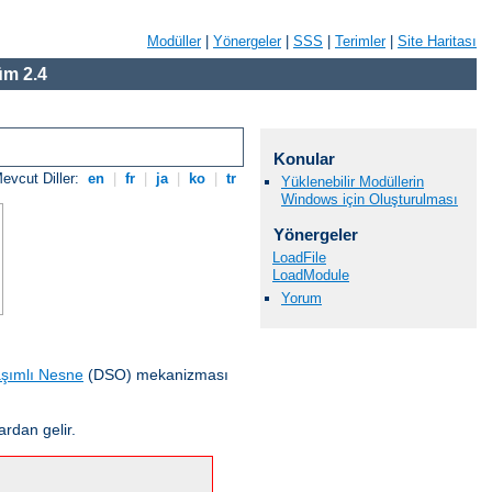
Modüller
|
Yönergeler
|
SSS
|
Terimler
|
Site Haritası
m 2.4
Konular
evcut Diller:
en
|
fr
|
ja
|
ko
|
tr
Yüklenebilir Modüllerin
Windows için Oluşturulması
Yönergeler
LoadFile
LoadModule
Yorum
şımlı Nesne
(DSO) mekanizması
ardan gelir.