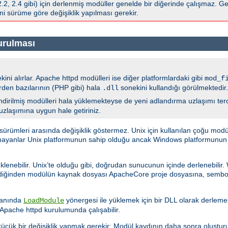
 2.4 gibi) için derlenmiş modüller genelde bir diğerinde çalışmaz. Gen
i sürüme göre değişiklik yapılması gerekir.
urulması
ini alırlar. Apache httpd modülleri ise diğer platformlardaki gibi
mod_f
erden bazılarının (PHP gibi) hala
sonekini kullandığı görülmektedir.
.dll
dirilmiş modülleri hala yüklemekteyse de yeni adlandırma uzlaşımı tercih
 uzlaşımına uygun hale getiriniz.
ümleri arasında değişiklik göstermez. Unix için kullanılan çoğu modü
şmayanlar Unix platformunun sahip olduğu ancak Windows platformunun sa
klenebilir. Unix’te olduğu gibi, doğrudan sunucunun içinde derlenebilir
ediğinden modülün kaynak dosyası ApacheCore proje dosyasına, sembol
a anında
yönergesi ile yüklemek için bir DLL olarak derlemekt
LoadModule
pache httpd kurulumunda çalışabilir.
üçük bir değişiklik yapmak gerekir: Modül kaydının daha sonra oluştur