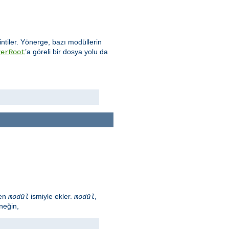
intiler. Yönerge, bazı modüllerin
’a göreli bir dosya yolu da
verRoot
len
ismiyle ekler.
,
modül
modül
neğin,