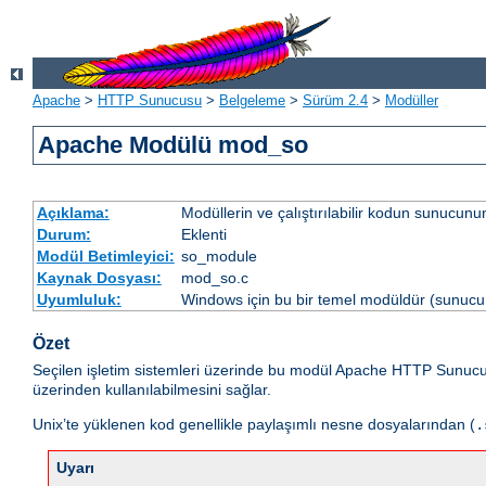
Apache
>
HTTP Sunucusu
>
Belgeleme
>
Sürüm 2.4
>
Modüller
Apache Modülü mod_so
Açıklama:
Modüllerin ve çalıştırılabilir kodun sunucun
Durum:
Eklenti
Modül Betimleyici:
so_module
Kaynak Dosyası:
mod_so.c
Uyumluluk:
Windows için bu bir temel modüldür (sunucu 
Özet
Seçilen işletim sistemleri üzerinde bu modül Apache HTTP Sunuc
üzerinden kullanılabilmesini sağlar.
Unix’te yüklenen kod genellikle paylaşımlı nesne dosyalarından (
.
Uyarı