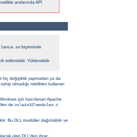
ellikle aralarında API
biçeminde
ilanca.so
 edilmelidir. Yüklenebilir
l hiç değişiklik yapmadan ya da
hip olmadığı nitelikleri kullanan
. Windows için hazırlanan Apache
leri de
os\win32\modules.c
ir. Bu DLL modüller dağıtılabilir ve
ulacak olan DLL’den ihraç