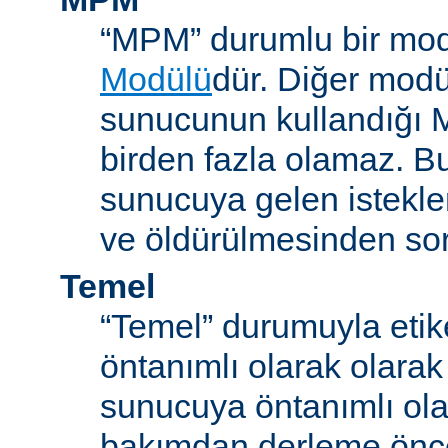
“MPM” durumlu bir mod
Modülü
dür. Diğer modül
sunucunun kullandığı 
birden fazla olamaz. B
sunucuya gelen istekle
ve öldürülmesinden so
Temel
“Temel” durumuyla etik
öntanımlı olarak olarak
sunucuya öntanımlı ola
bakımdan derleme önc