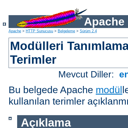
Apache 
Apache
>
HTTP Sunucusu
>
Belgeleme
>
Sürüm 2.4
Modülleri Tanımlama
Terimler
Mevcut Diller:
e
Bu belgede Apache
modül
l
kullanılan terimler açıklanmı
Açıklama