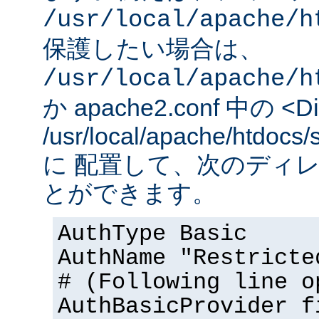
/usr/local/apache/h
保護したい場合は、
/usr/local/apache/h
か apache2.conf 中の <Dir
/usr/local/apache/htd
に 配置して、次のディ
とができます。
AuthType Basic
AuthName "Restricte
# (Following line o
AuthBasicProvider f