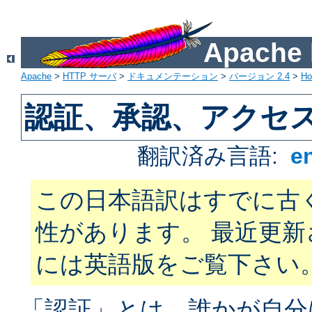
Apach
Apache
>
HTTP サーバ
>
ドキュメンテーション
>
バージョン 2.4
>
H
認証、承認、アクセ
翻訳済み言語:
e
この日本語訳はすでに古
性があります。 最近更
には英語版をご覧下さい
「認証」とは、誰かが自分