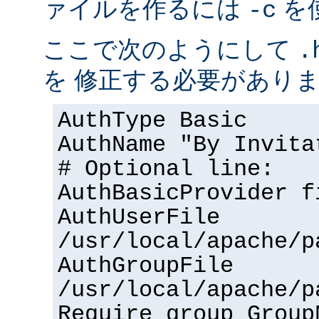
ァイルを作るには
を
-c
ここで次のようにして
.
を 修正する必要があり
AuthType Basic
AuthName "By Invita
# Optional line:
AuthBasicProvider f
AuthUserFile
/usr/local/apache/p
AuthGroupFile
/usr/local/apache/p
Require group Group