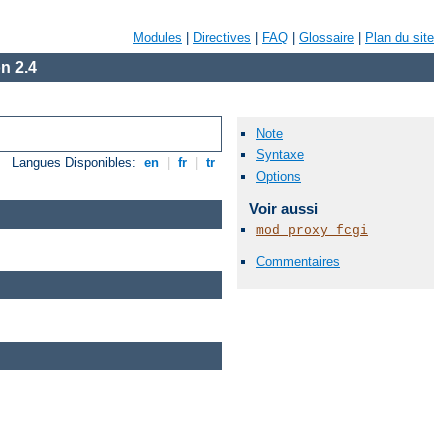
Modules
|
Directives
|
FAQ
|
Glossaire
|
Plan du site
n 2.4
Note
Syntaxe
Langues Disponibles:
en
|
fr
|
tr
Options
Voir aussi
mod_proxy_fcgi
Commentaires