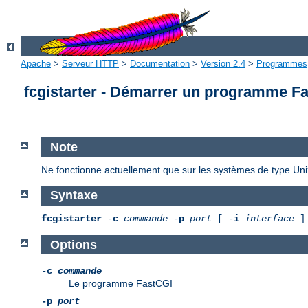
Apache
>
Serveur HTTP
>
Documentation
>
Version 2.4
>
Programmes
fcgistarter - Démarrer un programme F
Note
Ne fonctionne actuellement que sur les systèmes de type Uni
Syntaxe
fcgistarter
-
c
commande
-
p
port
[ -
i
interface
]
Options
-c
commande
Le programme FastCGI
-p
port