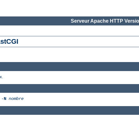
Serveur Apache HTTP Versio
astCGI
x.
 -
N
nombre